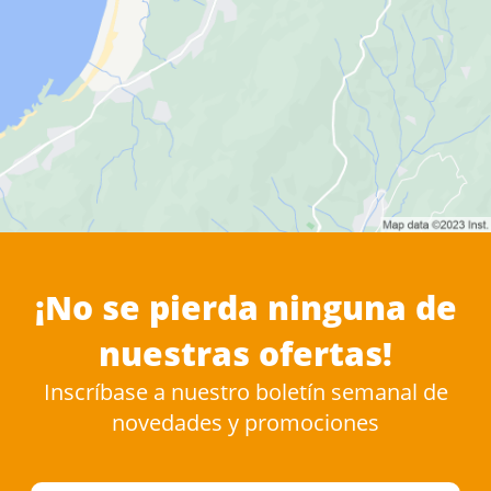
¡No se pierda ninguna de
nuestras ofertas!
Inscríbase a nuestro boletín semanal de
novedades y promociones